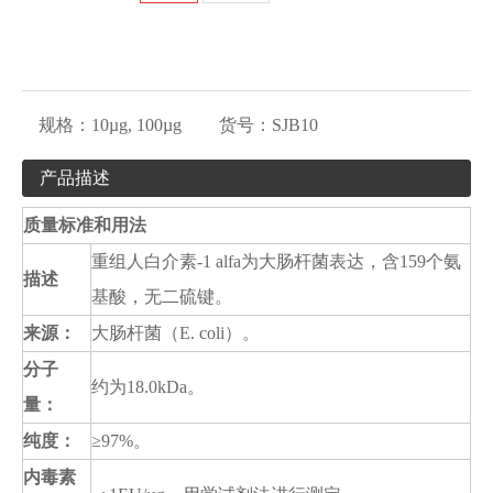
规格：
10µg, 100µg
货号：
SJB10
产品描述
质量标准和用法
重组人白介素-1 alfa为大肠杆菌表达，含159个氨
描述
基酸，无二硫键。
来源：
大肠杆菌（E. coli）。
分子
约为18.0kDa。
量：
纯度：
≥97%。
内毒素