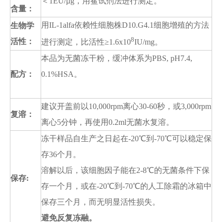
＜1EU/µg，用鲎试剂法进行测定。
含量
：
用IL-1alfa依赖性细胞株D10.G4.1细胞增殖的方法
生物学
8
活性：
进行测定，比活性≥1.6x10
IU/mg。
本品为无菌冻干粉，缓冲体系为PBS, pH7.4,
配方：
0.1%HSA。
建议开盖前以10,000rpm离心30-60秒，或3,000rpm
复溶
：
离心5分钟，再使用0.2ml无菌水复溶。
冻干样品自生产之日起在-20℃到-70℃可以稳定保
存36个月。
溶解以后，该细胞因子能在2-8℃的无菌条件下保
保存:
存一个月，或在-20℃到-70℃的人工除霜的冰箱中
保存三个月，而无明显活性损失。
避免反复冻融。