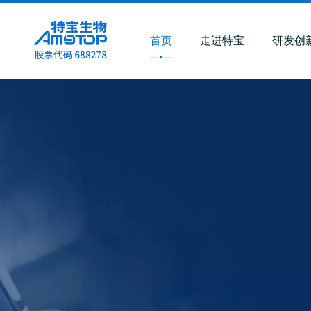
首页
走进特宝
研发创
企 业 愿 景
丨
丨