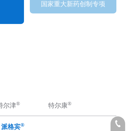
国家重大新药创制专项
®
®
特尔津
特尔康
0592-688
®
派格宾