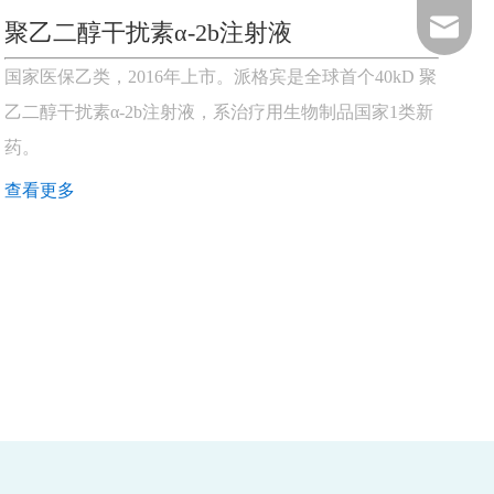
聚乙二醇干扰素α-2b注射液
amoytop
国家医保乙类，2016年上市。派格宾是全球首个40kD 聚
乙二醇干扰素α-2b注射液，系治疗用生物制品国家1类新
药。
查看更多