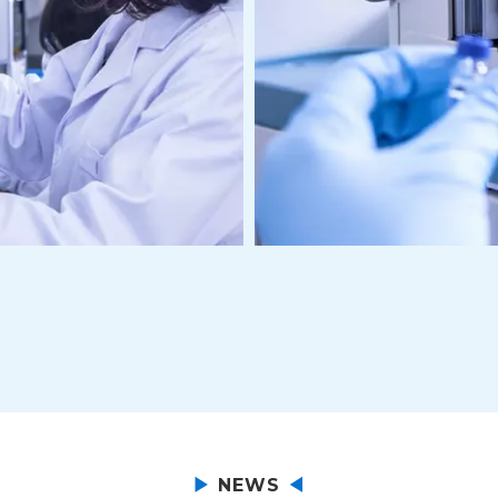
▶
NEWS
◀