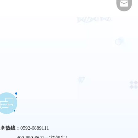
amoytop
服务热线：
0592-6889111
00-880-6621 （益佩生）