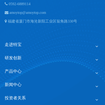

0592-6889114

amoytop@amoytop.com

福建省厦门市海沧新阳工业区翁角路330号
走进特宝
研发创新
产品中心
新闻中心
投资者关系