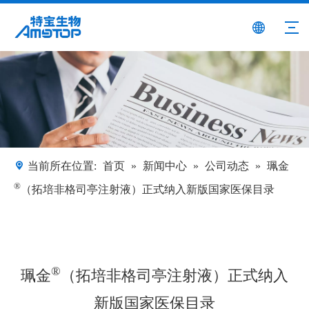
当前所在位置:
首页
»
新闻中心
»
公司动态
»
珮金
®
（拓培非格司亭注射液）正式纳入新版国家医保目录
®
珮金
（拓培非格司亭注射液）正式纳入
新版国家医保目录