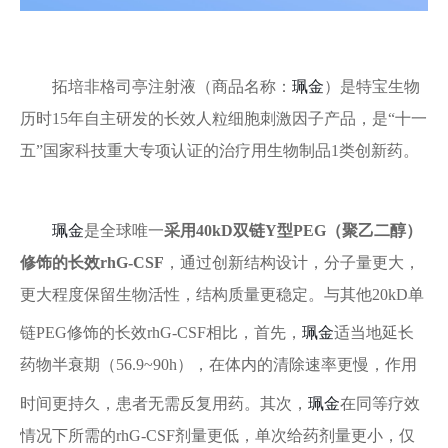
拓培非格司亭注射液（商品名称：
珮金
）是特宝生物
历时15年自主研发的长效人粒细胞刺激因子产品，是“十一
五”国家科技重大专项认证的治疗用生物制品1类创新药。
珮金
是全球唯一
采用40kD双链Y型PEG（聚乙二醇）
修饰的长效rhG-CSF
，通过创新结构设计，分子量更大，
更大程度保留生物活性，结构质量更稳定。与其他20kD单
链PEG修饰的长效rhG-CSF相比，首先，
珮金
适当地延长
药物半衰期（56.9~90h），在体内的清除速率更慢，作用
时间更持久，患者无需反复用药。其次，
珮金
在同等疗效
情况下所需的rhG-CSF剂量更低，单次给药剂量更小，仅