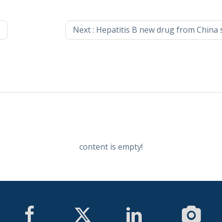
Next :
Hepatitis B new drug from China shines in the United States, "Chinese wisdom" brings new hope for he
content is empty!