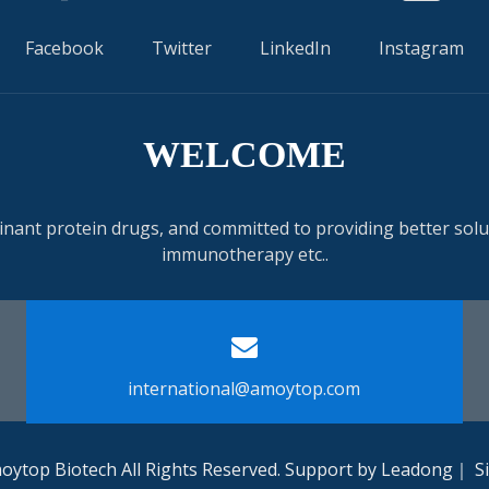
Facebook
Twitter
LinkedIn
Instagram
WELCOME
nant protein drugs, and committed to providing better solut
immunotherapy etc..
international@amoytop.com​​​​​​​
ytop Biotech All Rights Reserved. Support by
Leadong
｜
S