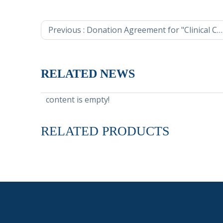
Previous :
Donation Agreement for "Clinical Cure (Everest) Project of CHB in China" is signed in Beijing
RELATED NEWS
content is empty!
RELATED PRODUCTS