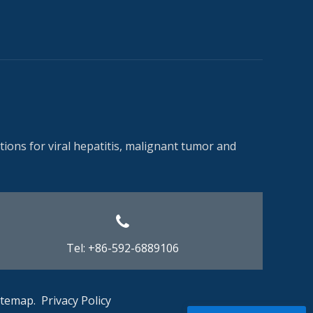
ions for viral hepatitis, malignant tumor and
Tel: +86-592-6889106
itemap
.
Privacy Policy​​​​​​​