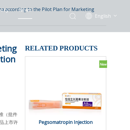
na according to the Pilot Plan for Marketing
gory
News
English
简体中文
eting
RELATED PRODUCTS
tion
准（批件
制品上市许
Pegsomatropin Injection