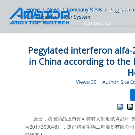
Home
/
News
/
Company News
/
Pegylated i
Home
About Us
Authorization Holder System
Contact Us
Pegylated interferon alfa-
in China according to the 
H
Views:
30
Author: Site E
近日，我省药品上市许可持有人制度试点品种“聚乙
号2017B03048），厦门特宝生物工程股份有