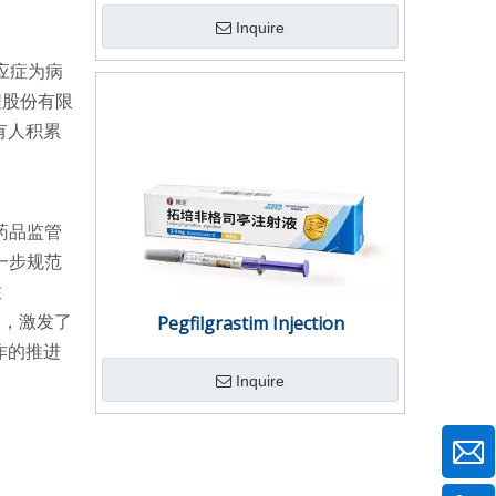
Inquire
应症为病
程股份有限
有人积累
药品监管
一步规范
注
训，激发了
Pegfilgrastim Injection
作的推进
Inquire