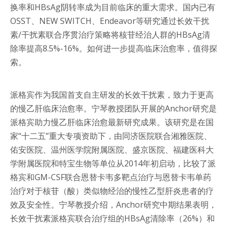
换率和HBsAg阴转率成为目前临床的重大需求。国内已有
OSST、NEW SWITCH、Endeavor等研究通过长效干扰
素/干扰素联合序贯治疗策略将核苷经治人群的HBsAg清
除率提高8.5%-16%。如何进一步提高临床治愈率，值得探
索。
派格宾作为我国首支自主研发的长效干扰素，致力于更高
的慢乙肝临床治愈率。宁琴教授团队开展的Anchor研究是
派格宾助力慢乙肝临床治愈最新研究成果。该研究是在国
家“十二五”重大专项资助下，由同济医院联合湘雅医院、
佑安医院、温州医学院附属医院、盛京医院、福建医科大
学附属医院和特宝生物等单位从2014年初启动，比较了派
格宾和GM-CSF联合恩替卡韦多靶点治疗与恩替卡韦单药
治疗对于核苷（酸）类似物经治的慢性乙型肝炎患者的疗
效及安全性。宁琴教授介绍，Anchor研究中期结果表明，
长效干扰素派格宾联合治疗组的HBsAg清除率（26%）和