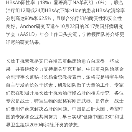
HBsAb阳性率（18%）显著高于NA单药组（0%），联合
治疗组12周或24周HBsAg下降≥1log的患者HBsAg清除率
分别高达80%和62.5%，且联合治疗组的耐受性和安全性
良好。Anchor研究应邀在10月22日的2017美国肝病研究
学会（AASLD）年会上作口头交流，宁教授团队将介绍更
详尽的研究结果。
长效干扰素派格宾已在慢乙肝临床治愈方向取得一些成
果，并将继续全力支持相关研究开展。中国肝炎防治基金
会副理事长兼秘书长杨希忠教授表示，派格宾是特宝生物
自主研发的长效干扰素，研发团队做了大量的工作。专家
们都在积极开展长效干扰素治疗慢乙肝的相关研究，各位
专家是战士，特宝生物的派格宾则是武器、是弹药，战士
们要用弹药来解决乙肝的问题。中国是乙肝大国，希望中
国的专家和企业共同努力，早日实现“健康中国2030”和世
界卫生组织2030年消除肝炎的梦想。