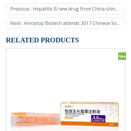
Previous :
Hepatitis B new drug from China shines in the United States, "Chinese wisdom" brings new hope for hepatitis B cure.
Next :
Amoytop Biotech attends 2017 Chinese Society of Clinical Oncology (CSCO) Annual Meeting, focusing on tumor immunotherapy
RELATED PRODUCTS