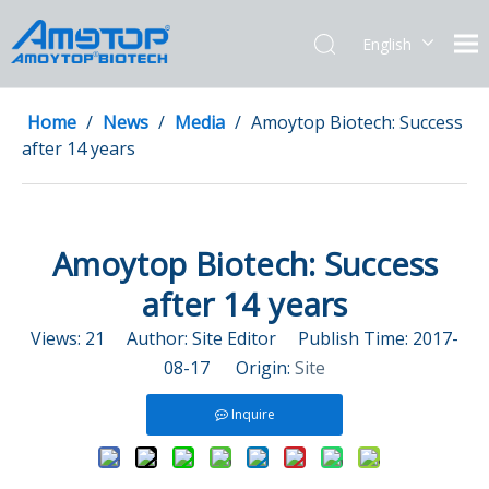
English
简体中文
Home
/
News
/
Media
/
Amoytop Biotech: Success
after 14 years
Amoytop Biotech: Success
after 14 years
Views:
21
Author: Site Editor Publish Time: 2017-
08-17 Origin:
Site
Inquire